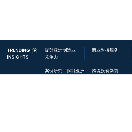
TRENDING
TRENDING
TRENDING
TRENDING
TRENDING
亚洲制造业表现
亚洲制造业表现
提升亚洲制造业
亚洲制造业迁
中国ERP与会计
亚洲营商指南
亚洲营商指南
商业对接服务
中国+战略：重
数字化ERP解决
+
+
+
+
+
INSIGHTS
INSIGHTS
INSIGHTS
INSIGHTS
INSIGHTS
指数 2025
指数 2025
竞争力
移：核心考量要
软件概览
2025：下载我们
2025：下载我们
塑供应链
方案赋能企业转
素
的最新刊物
的最新刊物
型
案例研究 - 赋能亚洲
跨境投资新前
特朗普2.0时代的中
特朗普2.0时代的中
投资与贸易
印度对外直接投
案例研究： AI赋能
越南制造业追踪
越南制造业追踪
沿：柔佛-新加
ERP咨询、本地
美关系
美关系
资：破境出海战略
发票自动化处理
报告 2024-25
报告 2024-25
坡特别经济区
化与系统集成
新路径
中美关税最新动
中国明确跨境数
印度新兴企业的
越南的ERP最佳
跨境投资：柔佛-新
中国制造业追踪报告
越南转型期：重塑税
案例研究：数字化
态
据传输规则
崛起：中小企业
应用实践
加坡特别经济区
2025
收、贸易与投资新格
费用管理
您在亚洲的成长伙伴
增长新纪元
局
协力管理咨询（Dezan Shira & Associates）是一家覆
盖亚洲多个国家和地区的专业服务机构，致力于帮助全球