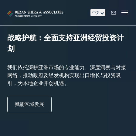
中文
拓展亚洲新兴市场，释放企业增长潜
重塑供应链优势，灵活应对关税风险
部署 AI 云财务、ERP 与办公自动化系
高效统筹亚洲各地业务运营
战略护航：全面支持亚洲经贸投资计
力
统，提升亚洲业务表现
划
我们提供国家对比评估、关税策略、选址建议及合作
依托30余年经验与亚洲最大服务网络，我们通过整合
方对接服务，助力企业抢占市场先机。
财务、税务、人力资源、IT、ERP及技术方案，覆盖
我们协助企业甄选并进入新兴市场，推动战略落地与
我们协助企业在亚洲落地智能化解决方案，全面提升
我们依托深耕亚洲市场的专业能力、深度洞察与对接
企业从单一市场到多地复杂架构的多样需求。
业务增长。
财务、系统与流程运营能力。
网络，推动政府及经发机构实现出口增长与投资吸
引，为本地企业开创机遇。
探索更多选择
现在行动
开启全新征程
寻找最佳方案
赋能区域发展