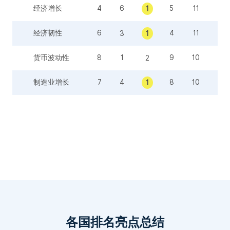
经济增长
4
6
5
11
7
1
经济韧性
6
4
11
7
3
1
货币波动性
8
1
9
10
2
3
制造业增长
7
4
8
10
9
1
通货膨胀
10
9
6
11
8
1
政治风险
11
5
8
6
4
2
营商环境
6
11
5
10
2
3
国际贸易
11
5
10
7
6
3
各国排名亮点总结
税收政策
10
8
11
4
7
2