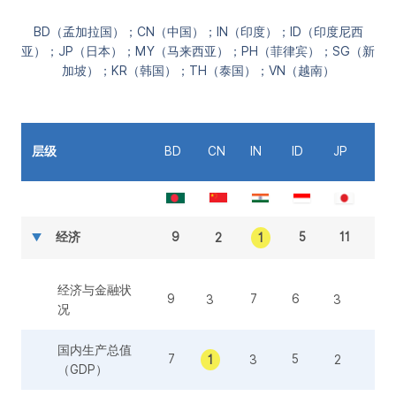
BD（孟加拉国）；CN（中国）；IN（印度）；ID（印度尼西
亚）；JP（日本）；MY（马来西亚）；PH（菲律宾）；SG（新
加坡）；KR（韩国）；TH（泰国）；VN（越南）
层级
BD
CN
IN
ID
JP
MY
经济
9
5
11
7
2
1
经济与金融状
9
7
6
4
3
3
况
国内生产总值
7
5
7
1
3
2
（GDP）