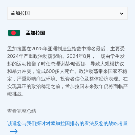
基础设施与成本
8
5
6
9
2
1
劳动力
孟加拉国
6
5
11
7
3
1
孟加拉国在2025年亚洲制造业指数中排名最后，主要受
创新
11
6
9
5
2
3
2024年严重政治动荡影响。2024年8月，一场由学生发
起的运动推翻了时任总理谢赫·哈西娜，导致大规模抗议
最终排名
11
6
7
8
1
3
和暴力冲突，造成600多人死亡。政治动荡带来国家不稳
定，严重影响商业环境、投资者信心及整体经济表现。在
实现真正的政治稳定之前，孟加拉国未来数年仍将面临严
峻挑战。
查看完整总结
诚邀您与我们探讨对孟加拉国排名的看法及您的战略考量