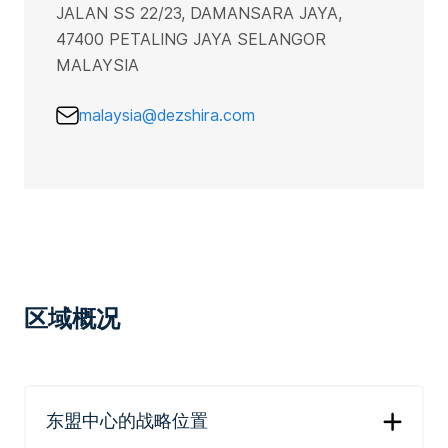
JALAN SS 22/23, DAMANSARA JAYA,
47400 PETALING JAYA SELANGOR
MALAYSIA
malaysia@dezshira.com
区域概况
东盟中心的战略位置