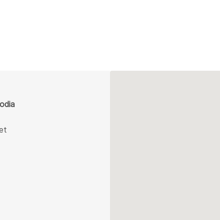
odia
et