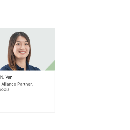
 N. Van
 Alliance Partner,
odia