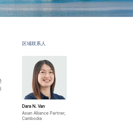
区域联系人
经
并
Dara N. Van
Asian Alliance Partner,
Cambodia