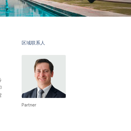
区域联系人
，
务
印
营
Partner