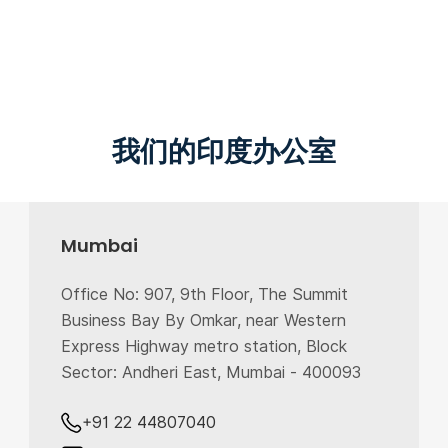
我们的印度办公室
Mumbai
Office No: 907, 9th Floor, The Summit
Business Bay By Omkar, near Western
Express Highway metro station, Block
Sector: Andheri East, Mumbai - 400093
+91 22 44807040