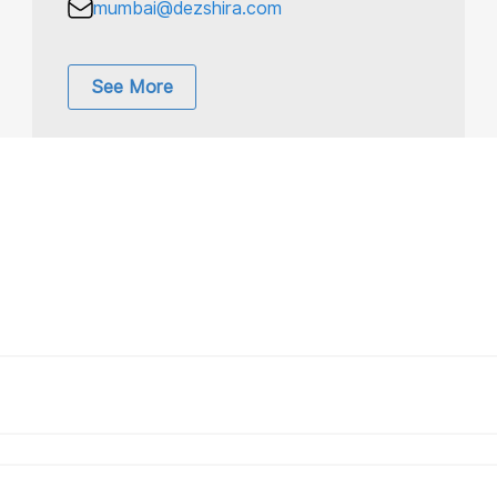
mumbai@dezshira.com
See More