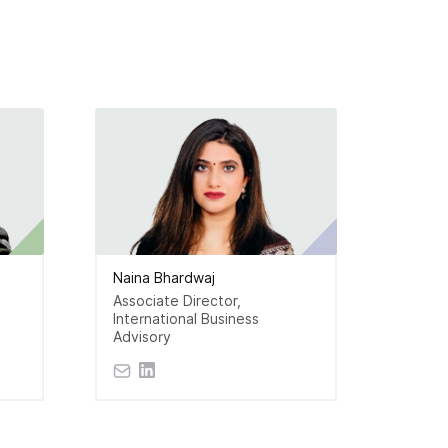
Naina Bhardwaj
Umair
Associate Director,
Manage
International Business
Busine
Advisory