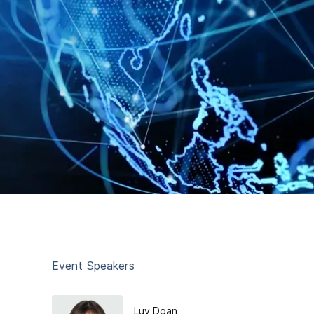
Event Speakers
Luy Doan