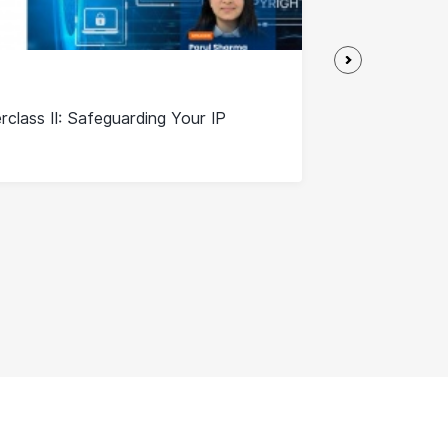
Webinar
class II: Safeguarding Your IP
Indonesia Mar
Industry