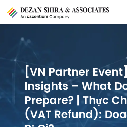
[VN Partner Event]
Insights – What D
Prepare? | Thực C
(VAT Refund): Do