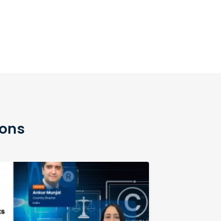
ions
Aug
27